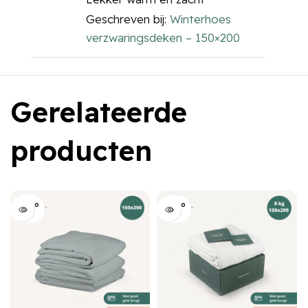
Geschreven bij:
Winterhoes
verzwaringsdeken – 150×200
Gerelateerde
producten
Sold o
Sold o
ut
ut