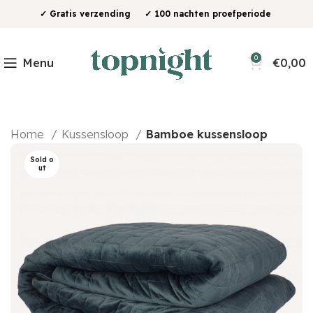
✓ Gratis verzending ✓ 100 nachten proefperiode
0
Menu
€
0,00
Home
Kussensloop
Bamboe kussensloop
Sold o
ut