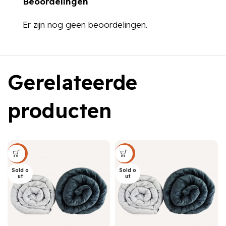
Beoordelingen
Er zijn nog geen beoordelingen.
Gerelateerde
producten
Sale
Sale
Sold o
Sold o
ut
ut