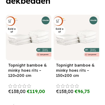
dekbedden
Sale
Sale
Sold o
Sold o
ut
ut
Topnight bamboe &
Topnight bamboe &
minky hoes rits –
minky hoes rits –
120×200 cm
150×200 cm
€
138,00
€
119,00
€
158,00
€
96,75