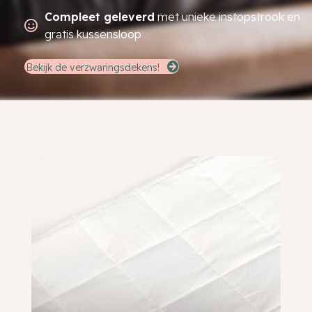
Compleet geleverd
met unieke instopstrook en
gratis kussensloop
Bekijk de verzwaringsdekens!