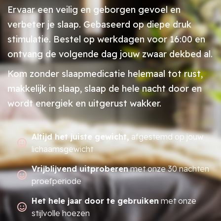
Ervaar een veilig en geborgen gevoel en
verbeter je slaap. Gebaseerd op diepe druk
stimulatie. Bestel op werkdagen voor 16:00 en
ontvang de volgende dag jouw zwaar dekbed al.
Kom zonder slaapmedicatie helemaal tot rust,
makkelijk in slaap, slaap de hele nacht door en
wordt energiek en uitgerust wakker.
Altijd het juiste gewicht,
afgestemd op jouw
lichaamsgewicht
Vrijblijvend uitproberen
met onze 30 nachten
proefperiode
Het hele jaar door te gebruiken
met onze
stijlvolle hoezen