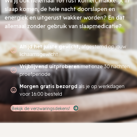
Wil jij ook helemaal tot rust komen, makkelijk in
slaap komen, de hele nacht doorslapen en
energiek en uitgerust wakker worden? En dat
allemaal zonder gebruik van slaapmedicatie?
Altijd het juiste gewicht,
afgestemd op jouw
lichaamsgewicht
Vrijblijvend uitproberen
met onze 30 nachten
proefperiode
Morgen gratis bezorgd
als je op werkdagen
voor 16:00 besteld
Bekijk de verzwaringsdekens!