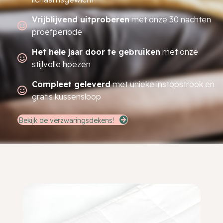
Vrijblijvend uitproberen
met onze 30 nachten
proefperiode
Het hele jaar door te gebruiken
met onze
stijlvolle hoezen
Compleet geleverd
met unieke instopstrook en
gratis kussensloop
Bekijk de verzwaringsdekens!