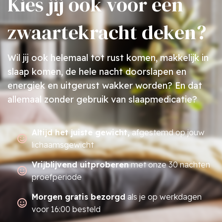
Kies jij ook voor een
zwaartekracht deken?
Wil jij ook helemaal tot rust komen, makkelijk in
slaap komen, de hele nacht doorslapen en
energiek en uitgerust wakker worden? En dat
allemaal zonder gebruik van slaapmedicatie?
Altijd het juiste gewicht,
afgestemd op jouw
lichaamsgewicht
Vrijblijvend uitproberen
met onze 30 nachten
proefperiode
Morgen gratis bezorgd
als je op werkdagen
voor 16:00 besteld