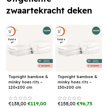
zwaartekracht deken
Sale
Sale
Sold o
Sold o
ut
ut
Topnight bamboe &
Topnight bamboe &
minky hoes rits –
minky hoes rits –
120×200 cm
150×200 cm
€
138,00
€
119,00
€
158,00
€
96,75