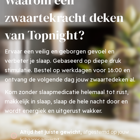
Waarom een
zwaartekracht deken
van Topnight?
Ervaar een veilig en geborgen gevoel en
verbeter je slaap. Gebaseerd op diepe druk
stimulatie. Bestel op werkdagen voor 16:00 en
ontvang de volgende dag jouw zwaartedeken al.
Kom zonder slaapmedicatie helemaal tot rust,
makkelijk in slaap, slaap de hele nacht door en
wordt energiek en uitgerust wakker.
Altijd het juiste gewicht,
afgestemd op jouw
lichaamsgewicht